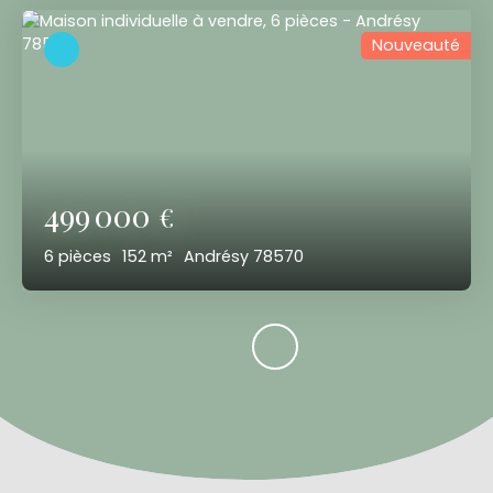
Nouveauté
499 000
€
6
pièces
152
m²
Andrésy 78570