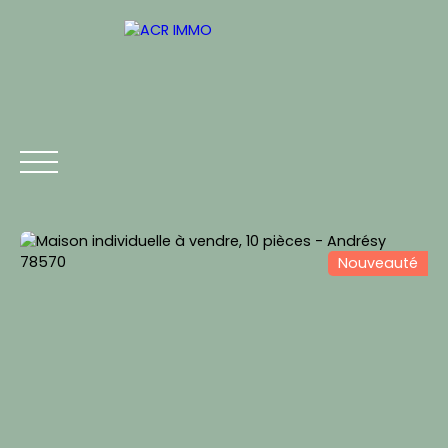
Nouveauté
ACCUEIL
ACHETER
LOUER
VENDRE
CONTACT
Estimation
Être rappelé