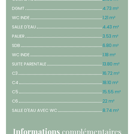
DGMT
4.73 m²
WC INDE
1.21 m²
SALLE D'EAU
4.43 m²
PALIER
3.53 m²
SDB
6.80 m²
WC INDE
1.18 m²
SUITE PARENTALE
13.80 m²
C3
16.72 m²
C4
18.10 m²
C5
15.55 m²
C6
22 m²
SALLE D'EAU AVEC WC
8.74 m²
Informations
complémentaires