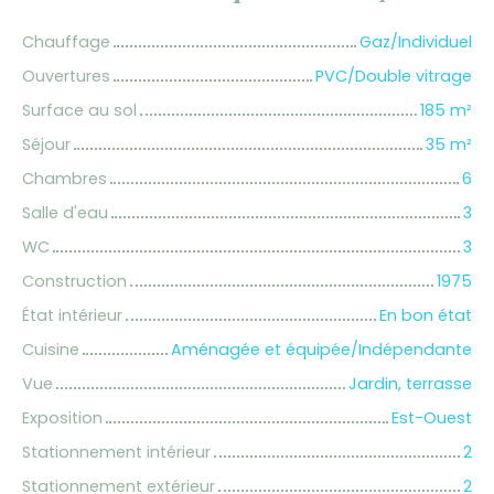
Chauffage
Gaz/Individuel
Ouvertures
PVC/Double vitrage
Surface au sol
185
m²
Séjour
35
m²
Chambres
6
Salle d'eau
3
WC
3
Construction
1975
État intérieur
En bon état
Cuisine
Aménagée et équipée/Indépendante
Vue
Jardin, terrasse
Exposition
Est-Ouest
Stationnement intérieur
2
Stationnement extérieur
2