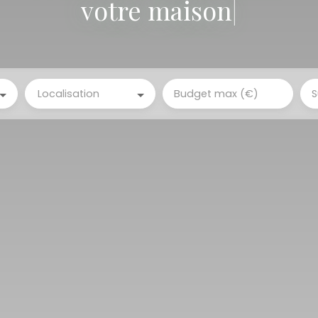
v
|
Localisation
Budget max (€)
S