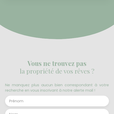
cet appartement F4 se compose: Entrée avec
placard, dégagement, séjour avec cuisine semi-
ouverte donnant accès à un balcon exposé SUD, 2
chambres, WC indépendant, salle de bains avec
espace buanderie. Les plus: La vue, l'exposition, le
balcon, la place de parking en sous-sol sécurisée
!!
Vous ne trouvez pas
la propriété de vos rêves ?
Ne manquez plus aucun bien correspondant à votre
recherche en vous inscrivant à notre alerte mail !
Prénom