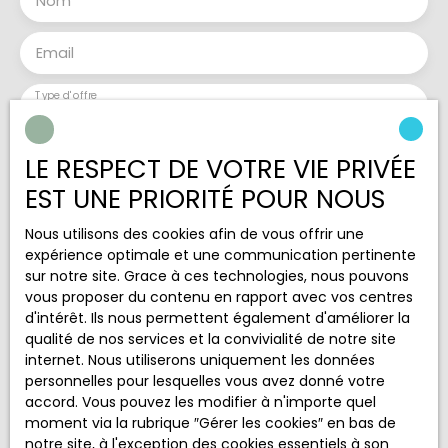
Nom
Email
Type d'offre
Vente
Type de bien
LE RESPECT DE VOTRE VIE PRIVÉE
Appartement
EST UNE PRIORITÉ POUR NOUS
Localisation
Carrières-sous-Poissy (78570)
Nous utilisons des cookies afin de vous offrir une
expérience optimale et une communication pertinente
Budget max (€)
sur notre site. Grace à ces technologies, nous pouvons
vous proposer du contenu en rapport avec vos centres
Surface min (m²)
d'intérêt. Ils nous permettent également d'améliorer la
qualité de nos services et la convivialité de notre site
internet. Nous utiliserons uniquement les données
Pièces min
personnelles pour lesquelles vous avez donné votre
accord. Vous pouvez les modifier à n'importe quel
J'accepte le traitement de mes données
moment via la rubrique ″Gérer les cookies″ en bas de
personnelles conformément au RGPD. Si vous ne
notre site, à l'exception des cookies essentiels à son