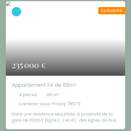
Exclusivité
235 000
€
Appartement F4 de 66m²
4
pièces
66
m²
Carrières-sous-Poissy 78570
Dans une résidence sécurisée, à proximité de la
gare de POISSY (ligne L, J et A), des lignes de bus,
des écoles, des commerces et des quais de Seine,