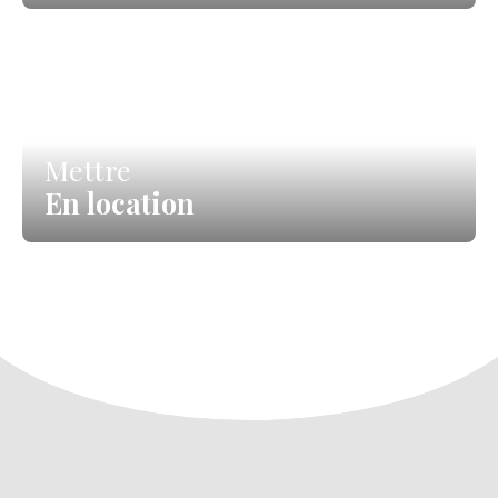
Mettre
En location