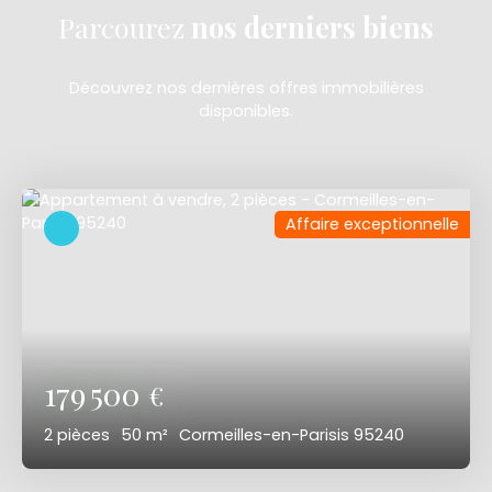
Parcourez
nos
derniers biens
Découvrez nos dernières offres immobilières
disponibles.
Affaire exceptionnelle
179 500
€
2
pièces
50
m²
Cormeilles-en-Parisis 95240