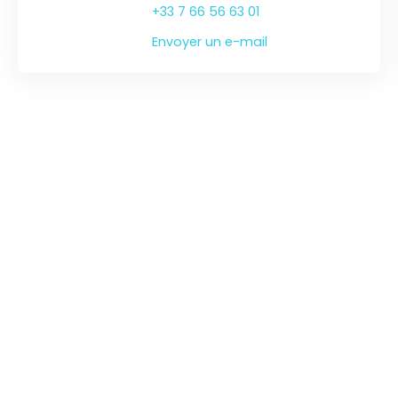
+33 7 66 56 63 01
Envoyer un e-mail
SUIVEZ-NOUS SUR LES RÉSEAUX !
JE RECHERCHE UN BIEN