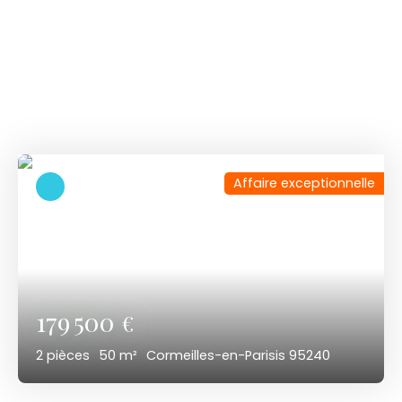
Parcourez
nos
derniers biens
Découvrez nos dernières offres immobilières
disponibles.
Affaire exceptionnelle
179 500
€
2
pièces
50
m²
Cormeilles-en-Parisis 95240