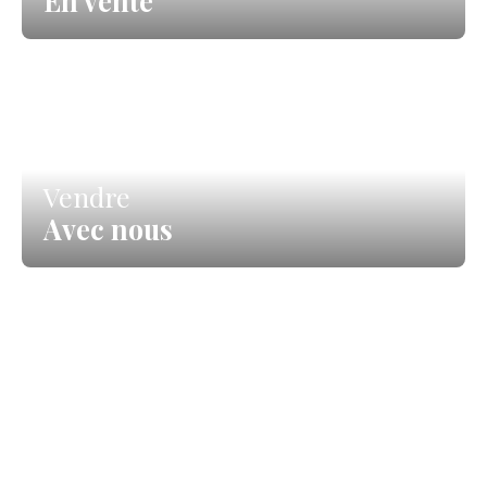
En vente
Vendre
Avec nous
Nos biens
En location