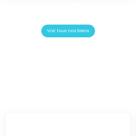
Voir tous nos biens
Une équipe disponible et
à votre
écoute
!