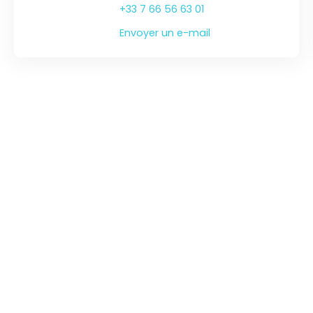
+33 7 66 56 63 01
Envoyer un e-mail
SUIVEZ-NOUS SUR LES RÉSEAUX !
JE RECHERCHE UN BIEN