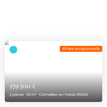
Parcourez
nos
derniers biens
Découvrez nos dernières offres immobilières
disponibles.
Affaire exceptionnelle
179 500
€
2
pièces
50
m²
Cormeilles-en-Parisis 95240