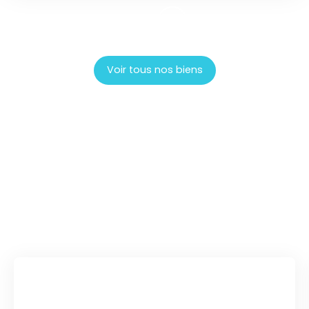
Voir tous nos biens
Une équipe disponible et
à votre
écoute
!