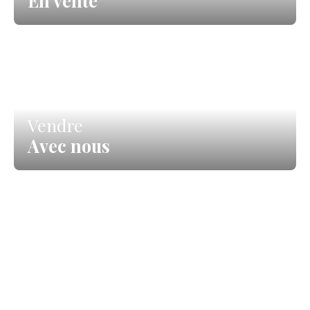
En vente
Vendre
Avec nous
Nos biens
En location