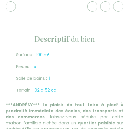
Descriptif
du bien
Surface
:
100
m²
Pièces
:
5
Salle de bains
:
1
Terrain
:
02 a 52 ca
***ANDRÉSY*** Le plaisir de tout faire à pied
! À
proximité immédiate des écoles, des transports et
des commerces
, laissez-vous séduire par cette
maison familiale nichée dans un
quartier paisible
sur
Andrésy! Elle vous propose : au rez-de-chaussée entrée