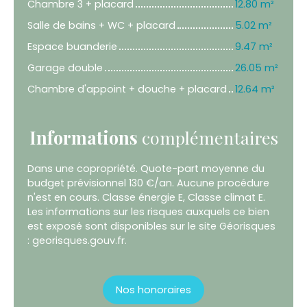
Chambre 3 + placard
12.80 m²
Salle de bains + WC + placard
5.02 m²
Espace buanderie
9.47 m²
Garage double
26.05 m²
Chambre d'appoint + douche + placard
12.64 m²
Informations
complémentaires
Dans une copropriété. Quote-part moyenne du
budget prévisionnel 130 €/an. Aucune procédure
n'est en cours. Classe énergie E, Classe climat E.
Les informations sur les risques auxquels ce bien
est exposé sont disponibles sur le site Géorisques
: georisques.gouv.fr.
Nos honoraires