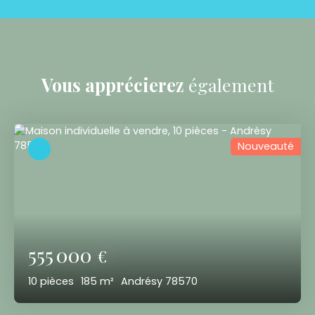
Vous apprécierez
également
Nouveauté
555 000
€
10
pièces
185
m²
Andrésy 78570