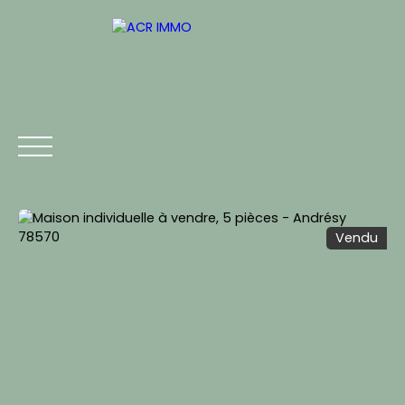
Vendu
ACCUEIL
ACHETER
LOUER
VENDRE
CONTACT
Estimation
Être rappelé