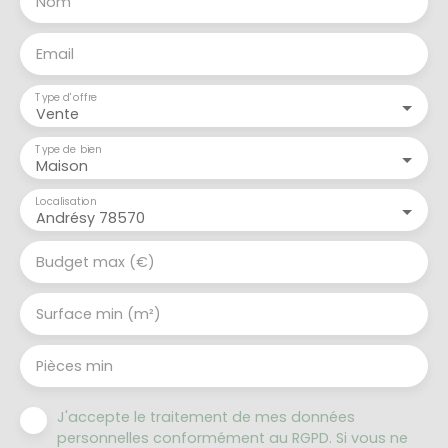
Nom
Email
Type d'offre
Vente
Type de bien
Maison
Localisation
Andrésy 78570
Budget max (€)
Surface min (m²)
Pièces min
J'accepte le traitement de mes données
personnelles conformément au RGPD. Si vous ne