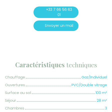
+33 7 66 56 63
01
Envoyer un mail
Caractéristiques
techniques
Chauffage
Gaz/Individuel
Ouvertures
PVC/Double vitrage
Surface au sol
100
m²
Séjour
28
m²
Chambres
3